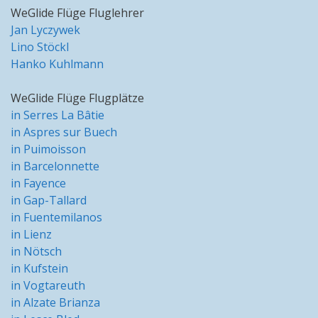
WeGlide Flüge Fluglehrer
Jan Lyczywek
Lino Stöckl
Hanko Kuhlmann
WeGlide Flüge Flugplätze
in Serres La Bâtie
in Aspres sur Buech
in Puimoisson
in Barcelonnette
in Fayence
in Gap-Tallard
in Fuentemilanos
in Lienz
in Nötsch
in Kufstein
in Vogtareuth
in Alzate Brianza