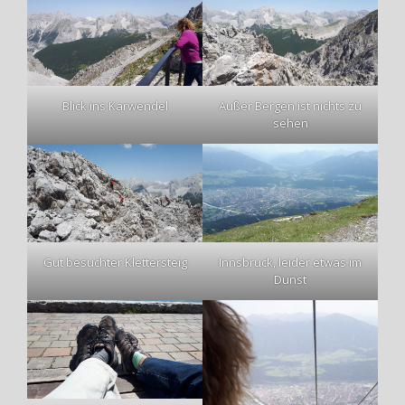
Blick ins Karwendel
Außer Bergen ist nichts zu
sehen
Gut besuchter Klettersteig
Innsbruck, leider etwas im
Dunst