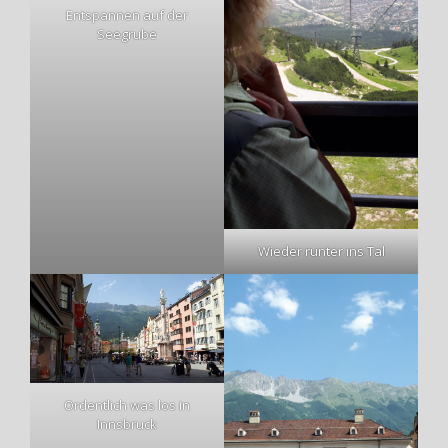
Entspannen auf der
Seegrube
Wieder runter ins Tal
Ordentlich was los in
Innsbruck