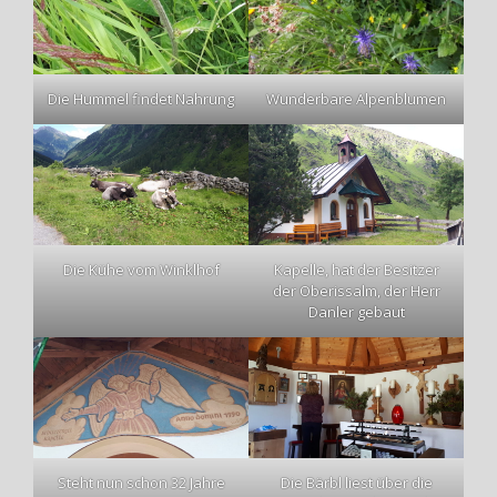
Die Hummel findet Nahrung
Wunderbare Alpenblumen
Die Kühe vom Winklhof
Kapelle, hat der Besitzer
der Oberissalm, der Herr
Danler gebaut
Steht nun schon 32 Jahre
Die Bärbl liest über die