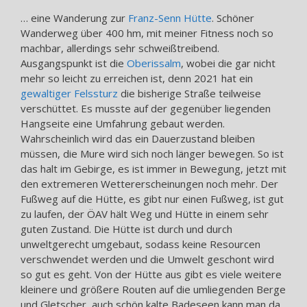
… eine Wanderung zur
Franz-Senn Hütte
. Schöner
Wanderweg über 400 hm, mit meiner Fitness noch so
machbar, allerdings sehr schweißtreibend.
Ausgangspunkt ist die
Oberissalm
, wobei die gar nicht
mehr so leicht zu erreichen ist, denn 2021 hat ein
gewaltiger Felssturz
die bisherige Straße teilweise
verschüttet. Es musste auf der gegenüber liegenden
Hangseite eine Umfahrung gebaut werden.
Wahrscheinlich wird das ein Dauerzustand bleiben
müssen, die Mure wird sich noch länger bewegen. So ist
das halt im Gebirge, es ist immer in Bewegung, jetzt mit
den extremeren Wettererscheinungen noch mehr. Der
Fußweg auf die Hütte, es gibt nur einen Fußweg, ist gut
zu laufen, der ÖAV hält Weg und Hütte in einem sehr
guten Zustand. Die Hütte ist durch und durch
unweltgerecht umgebaut, sodass keine Resourcen
verschwendet werden und die Umwelt geschont wird
so gut es geht. Von der Hütte aus gibt es viele weitere
kleinere und größere Routen auf die umliegenden Berge
und Gletscher, auch schön kalte Badeseen kann man da