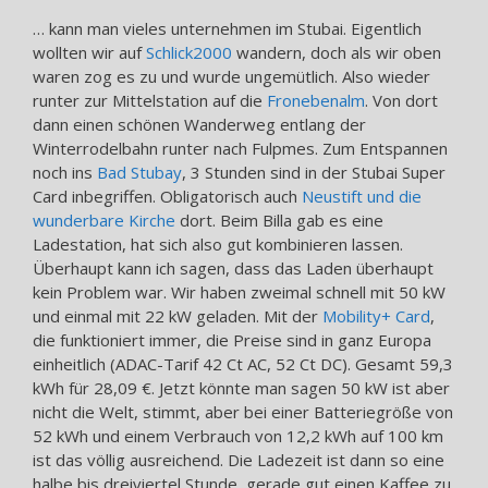
… kann man vieles unternehmen im Stubai. Eigentlich
wollten wir auf
Schlick2000
wandern, doch als wir oben
waren zog es zu und wurde ungemütlich. Also wieder
runter zur Mittelstation auf die
Fronebenalm
. Von dort
dann einen schönen Wanderweg entlang der
Winterrodelbahn runter nach Fulpmes. Zum Entspannen
noch ins
Bad Stubay
, 3 Stunden sind in der Stubai Super
Card inbegriffen. Obligatorisch auch
Neustift und die
wunderbare Kirche
dort. Beim Billa gab es eine
Ladestation, hat sich also gut kombinieren lassen.
Überhaupt kann ich sagen, dass das Laden überhaupt
kein Problem war. Wir haben zweimal schnell mit 50 kW
und einmal mit 22 kW geladen. Mit der
Mobility+ Card
,
die funktioniert immer, die Preise sind in ganz Europa
einheitlich (ADAC-Tarif 42 Ct AC, 52 Ct DC). Gesamt 59,3
kWh für 28,09 €. Jetzt könnte man sagen 50 kW ist aber
nicht die Welt, stimmt, aber bei einer Batteriegröße von
52 kWh und einem Verbrauch von 12,2 kWh auf 100 km
ist das völlig ausreichend. Die Ladezeit ist dann so eine
halbe bis dreiviertel Stunde, gerade gut einen Kaffee zu