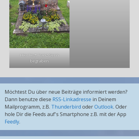
Hier liegt Franz Senn
begraben
Möchtest Du über neue Beiträge informiert werden?
Dann benutze diese
RSS-Linkadresse
in Deinem
Mailprogramm, z.B.
Thunderbird
oder
Outlook
. Oder
hole Dir die Feeds auf's Smartphone z.B. mit der App
Feedly
.