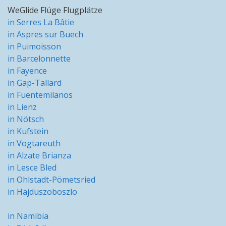
WeGlide Flüge Flugplätze
in Serres La Bâtie
in Aspres sur Buech
in Puimoisson
in Barcelonnette
in Fayence
in Gap-Tallard
in Fuentemilanos
in Lienz
in Nötsch
in Kufstein
in Vogtareuth
in Alzate Brianza
in Lesce Bled
in Ohlstadt-Pömetsried
in Hajduszoboszlo
in Namibia