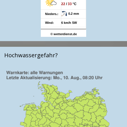
22
/
33
°C
0.2 mm
Nieders.:
Wind:
6 km/h SW
© wetterdienst.de
Hochwassergefahr?