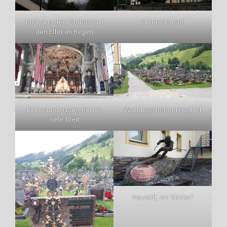
Blick aus dem Stubay auf
Kirche Neustift
den Elfer im Regen
Eine wunderbare Kirche,
Wunderschöner Friedhof
sehr breit
Neustift, ein Skidorf