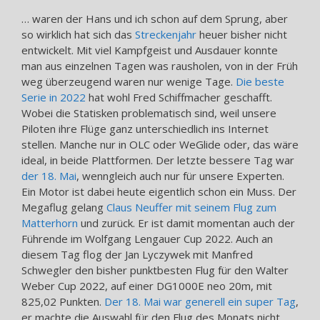
… waren der Hans und ich schon auf dem Sprung, aber
so wirklich hat sich das
Streckenjahr
heuer bisher nicht
entwickelt. Mit viel Kampfgeist und Ausdauer konnte
man aus einzelnen Tagen was rausholen, von in der Früh
weg überzeugend waren nur wenige Tage.
Die beste
Serie in 2022
hat wohl Fred Schiffmacher geschafft.
Wobei die Statisken problematisch sind, weil unsere
Piloten ihre Flüge ganz unterschiedlich ins Internet
stellen. Manche nur in OLC oder WeGlide oder, das wäre
ideal, in beide Plattformen. Der letzte bessere Tag war
der 18. Mai
, wenngleich auch nur für unsere Experten.
Ein Motor ist dabei heute eigentlich schon ein Muss. Der
Megaflug gelang
Claus Neuffer mit seinem Flug zum
Matterhorn
und zurück. Er ist damit momentan auch der
Führende im Wolfgang Lengauer Cup 2022. Auch an
diesem Tag flog der Jan Lyczywek mit Manfred
Schwegler den bisher punktbesten Flug für den Walter
Weber Cup 2022, auf einer DG1000E neo 20m, mit
825,02 Punkten.
Der 18. Mai war generell ein super Tag
,
er machte die Auswahl für den Flug des Monats nicht