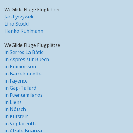
WeGlide Flüge Fluglehrer
Jan Lyczywek
Lino Stöckl
Hanko Kuhlmann
WeGlide Flüge Flugplätze
in Serres La Bâtie
in Aspres sur Buech
in Puimoisson
in Barcelonnette
in Fayence
in Gap-Tallard
in Fuentemilanos
in Lienz
in Nötsch
in Kufstein
in Vogtareuth
in Alzate Brianza