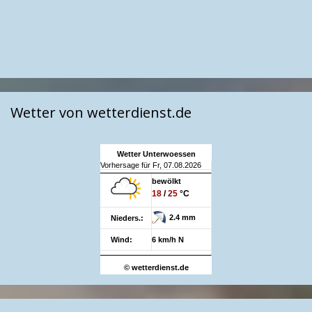
Wetter von wetterdienst.de
Wetter Unterwoessen
Vorhersage für Fr, 07.08.2026
bewölkt
18
/
25
°C
2.4 mm
Nieders.:
Wind:
6 km/h N
© wetterdienst.de