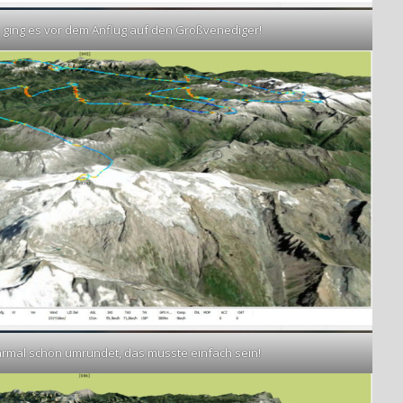
 ging es vor dem Anflug auf den Großvenediger!
armal schön umrundet, das musste einfach sein!