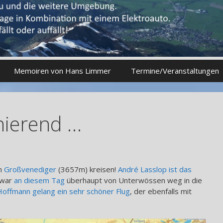
Memoiren von Hans Limmer
Termine/Veranstaltungen
inierend …
m
Großvenediger
(3657m) kreisen!
André Lasslop ist das
h war
an diesem Tag
überhaupt von Unterwössen weg in die
offmann gelang ein sehr schöner Flug
, der ebenfalls mit