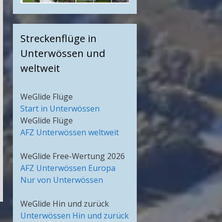
Streckenflüge in
Unterwössen und
weltweit
WeGlide Flüge
Start in Unterwössen
WeGlide Flüge
AFZ Unterwössen weltweit
WeGlide Free-Wertung 2026
AFZ Unterwössen Europa
Nur von Unterwössen
WeGlide Hin und zurück
Unterwössen Hin und zurück