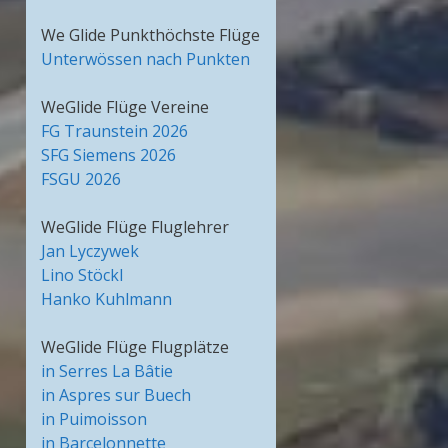
We Glide Punkthöchste Flüge
Unterwössen nach Punkten
WeGlide Flüge Vereine
FG Traunstein 2026
SFG Siemens 2026
FSGU 2026
WeGlide Flüge Fluglehrer
Jan Lyczywek
Lino Stöckl
Hanko Kuhlmann
WeGlide Flüge Flugplätze
in Serres La Bâtie
in Aspres sur Buech
in Puimoisson
in Barcelonnette