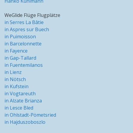
Hanko Kuhlmann
WeGlide Flüge Flugplätze
in Serres La Bâtie
in Aspres sur Buech
in Puimoisson
in Barcelonnette
in Fayence
in Gap-Tallard
in Fuentemilanos
in Lienz
in Nötsch
in Kufstein
in Vogtareuth
in Alzate Brianza
in Lesce Bled
in Ohlstadt-Pömetsried
in Hajduszoboszlo