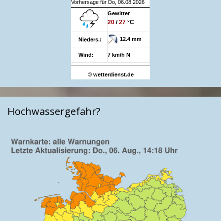
Vorhersage für Do, 06.08.2026
Gewitter
20
/
27
°C
12.4 mm
Nieders.:
Wind:
7 km/h N
© wetterdienst.de
Hochwassergefahr?