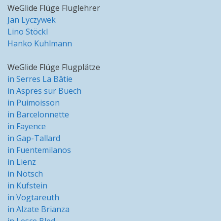
WeGlide Flüge Fluglehrer
Jan Lyczywek
Lino Stöckl
Hanko Kuhlmann
WeGlide Flüge Flugplätze
in Serres La Bâtie
in Aspres sur Buech
in Puimoisson
in Barcelonnette
in Fayence
in Gap-Tallard
in Fuentemilanos
in Lienz
in Nötsch
in Kufstein
in Vogtareuth
in Alzate Brianza