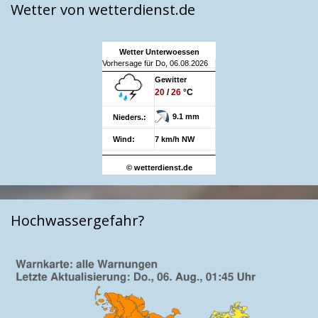
Wetter von wetterdienst.de
Wetter Unterwoessen
Vorhersage für Do, 06.08.2026
Gewitter
20
/
26
°C
9.1 mm
Nieders.:
Wind:
7 km/h NW
© wetterdienst.de
Hochwassergefahr?