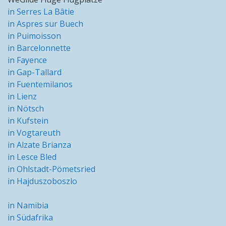
in Serres La Bâtie
in Aspres sur Buech
in Puimoisson
in Barcelonnette
in Fayence
in Gap-Tallard
in Fuentemilanos
in Lienz
in Nötsch
in Kufstein
in Vogtareuth
in Alzate Brianza
in Lesce Bled
in Ohlstadt-Pömetsried
in Hajduszoboszlo
in Namibia
in Südafrika