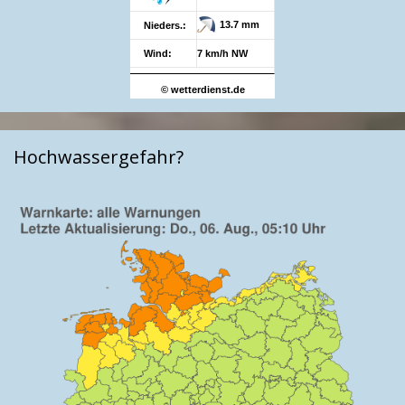
13.7 mm
Nieders.:
Wind:
7 km/h NW
© wetterdienst.de
Hochwassergefahr?