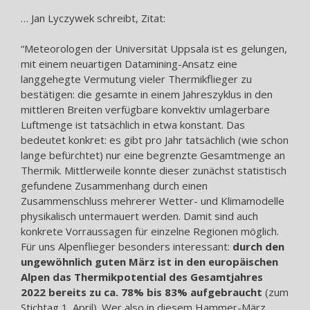
… Jan Lyczywek schreibt, Zitat:
“Meteorologen der Universität Uppsala ist es gelungen,
mit einem neuartigen Datamining-Ansatz eine
langgehegte Vermutung vieler Thermikflieger zu
bestätigen: die gesamte in einem Jahreszyklus in den
mittleren Breiten verfügbare konvektiv umlagerbare
Luftmenge ist tatsächlich in etwa konstant. Das
bedeutet konkret: es gibt pro Jahr tatsächlich (wie schon
lange befürchtet) nur eine begrenzte Gesamtmenge an
Thermik. Mittlerweile konnte dieser zunächst statistisch
gefundene Zusammenhang durch einen
Zusammenschluss mehrerer Wetter- und Klimamodelle
physikalisch untermauert werden. Damit sind auch
konkrete Vorraussagen für einzelne Regionen möglich.
Für uns Alpenflieger besonders interessant:
durch den
ungewöhnlich guten März ist in den europäischen
Alpen das Thermikpotential des Gesamtjahres
2022 bereits zu ca. 78% bis 83% aufgebraucht
(zum
Stichtag 1. April). Wer also in diesem Hammer-März