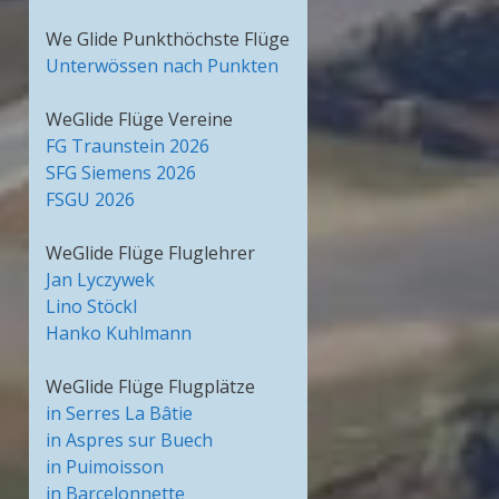
We Glide Punkthöchste Flüge
Unterwössen nach Punkten
WeGlide Flüge Vereine
FG Traunstein 2026
SFG Siemens 2026
FSGU 2026
WeGlide Flüge Fluglehrer
Jan Lyczywek
Lino Stöckl
Hanko Kuhlmann
WeGlide Flüge Flugplätze
in Serres La Bâtie
in Aspres sur Buech
in Puimoisson
in Barcelonnette