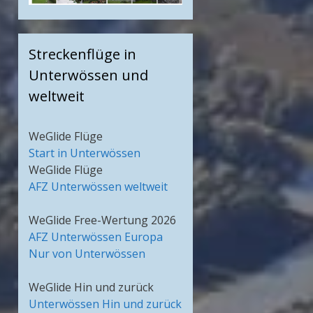
Streckenflüge in
Unterwössen und
weltweit
WeGlide Flüge
Start in Unterwössen
WeGlide Flüge
AFZ Unterwössen weltweit
WeGlide Free-Wertung 2026
AFZ Unterwössen Europa
Nur von Unterwössen
WeGlide Hin und zurück
Unterwössen Hin und zurück