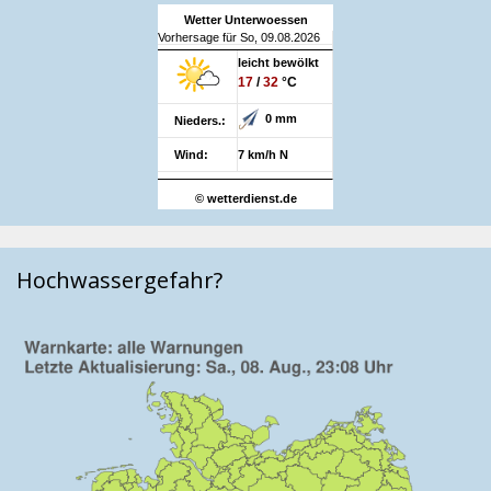
Wetter Unterwoessen
Vorhersage für So, 09.08.2026
leicht bewölkt
17
/
32
°C
0 mm
Nieders.:
Wind:
7 km/h N
© wetterdienst.de
Hochwassergefahr?