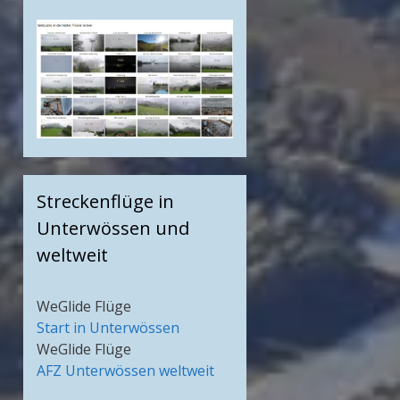
Streckenflüge in
Unterwössen und
weltweit
WeGlide Flüge
Start in Unterwössen
WeGlide Flüge
AFZ Unterwössen weltweit