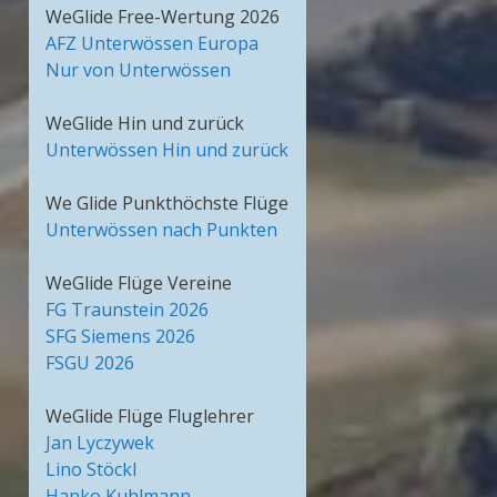
WeGlide Free-Wertung 2026
AFZ Unterwössen Europa
Nur von Unterwössen
WeGlide Hin und zurück
Unterwössen Hin und zurück
We Glide Punkthöchste Flüge
Unterwössen nach Punkten
WeGlide Flüge Vereine
FG Traunstein 2026
SFG Siemens 2026
FSGU 2026
WeGlide Flüge Fluglehrer
Jan Lyczywek
Lino Stöckl
Hanko Kuhlmann