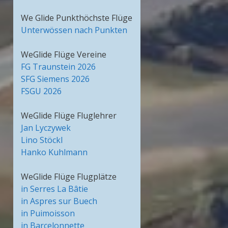
We Glide Punkthöchste Flüge
Unterwössen nach Punkten
WeGlide Flüge Vereine
FG Traunstein 2026
SFG Siemens 2026
FSGU 2026
WeGlide Flüge Fluglehrer
Jan Lyczywek
Lino Stöckl
Hanko Kuhlmann
WeGlide Flüge Flugplätze
in Serres La Bâtie
in Aspres sur Buech
in Puimoisson
in Barcelonnette