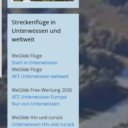
Streckenflüge in
Unterwössen und
weltweit
WeGlide Flüge
Start in Unterwössen
WeGlide Flüge
AFZ Unterwössen weltweit
WeGlide Free-Wertung 2026
AFZ Unterwössen Europa
Nur von Unterwössen
WeGlide Hin und zurück
Unterwössen Hin und zurück