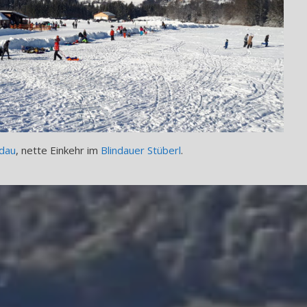
ndau
, nette Einkehr im
Blindauer Stüberl
.