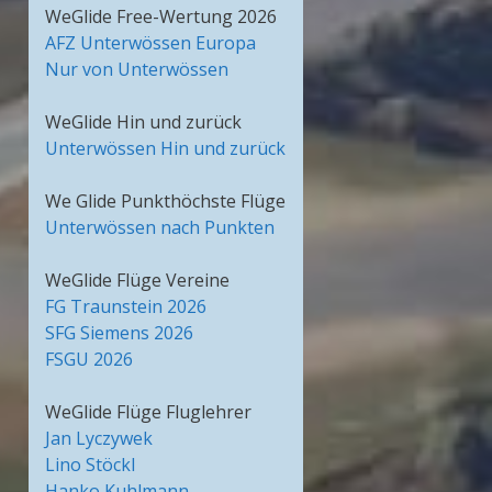
WeGlide Free-Wertung 2026
AFZ Unterwössen Europa
Nur von Unterwössen
WeGlide Hin und zurück
Unterwössen Hin und zurück
We Glide Punkthöchste Flüge
Unterwössen nach Punkten
WeGlide Flüge Vereine
FG Traunstein 2026
SFG Siemens 2026
FSGU 2026
WeGlide Flüge Fluglehrer
Jan Lyczywek
Lino Stöckl
Hanko Kuhlmann