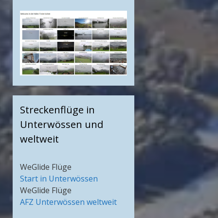
Streckenflüge in
Unterwössen und
weltweit
WeGlide Flüge
Start in Unterwössen
WeGlide Flüge
AFZ Unterwössen weltweit