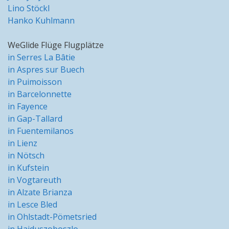
Lino Stöckl
Hanko Kuhlmann
WeGlide Flüge Flugplätze
in Serres La Bâtie
in Aspres sur Buech
in Puimoisson
in Barcelonnette
in Fayence
in Gap-Tallard
in Fuentemilanos
in Lienz
in Nötsch
in Kufstein
in Vogtareuth
in Alzate Brianza
in Lesce Bled
in Ohlstadt-Pömetsried