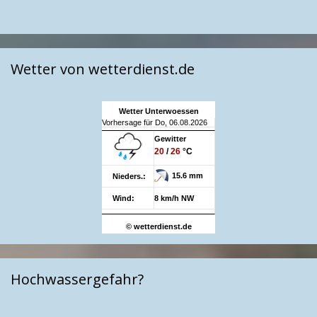
Wetter von wetterdienst.de
Wetter Unterwoessen
Vorhersage für Do, 06.08.2026
Gewitter
20
/
26
°C
15.6 mm
Nieders.:
Wind:
8 km/h NW
© wetterdienst.de
Hochwassergefahr?