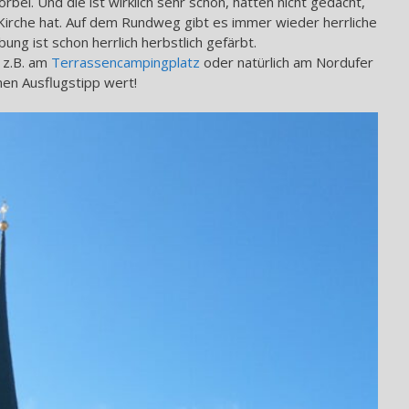
bei. Und die ist wirklich sehr schön, hätten nicht gedacht,
irche hat. Auf dem Rundweg gibt es immer wieder herrliche
ng ist schon herrlich herbstlich gefärbt.
, z.B. am
Terrassencampingplatz
oder natürlich am Nordufer
inen Ausflugstipp wert!