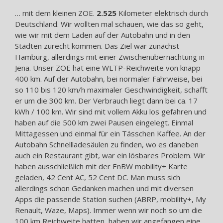
… mit dem kleinen ZOE.
2.525
Kilometer elektrisch durch
Deutschland. Wir wollten mal schauen, wie das so geht,
wie wir mit dem Laden auf der Autobahn und in den
Städten zurecht kommen. Das Ziel war zunächst
Hamburg, allerdings mit einer Zwischenübernachtung in
Jena. Unser ZOE hat eine WLTP-Reichweite von knapp
400 km. Auf der Autobahn, bei normaler Fahrweise, bei
so 110 bis 120 km/h maximaler Geschwindigkeit, schafft
er um die 300 km. Der Verbrauch liegt dann bei ca. 17
kWh / 100 km. Wir sind mit vollem Akku los gefahren und
haben auf die 500 km zwei Pausen eingelegt. Einmal
Mittagessen und einmal für ein Tässchen Kaffee. An der
Autobahn Schnellladesäulen zu finden, wo es daneben
auch ein Restaurant gibt, war ein lösbares Problem. Wir
haben ausschließlich mit der EnBW mobility+ Karte
geladen, 42 Cent AC, 52 Cent DC. Man muss sich
allerdings schon Gedanken machen und mit diversen
Apps die passende Station suchen (ABRP, mobility+, My
Renault, Waze, Maps). Immer wenn wir noch so um die
100 km Reichweite hatten, haben wir angefangen eine