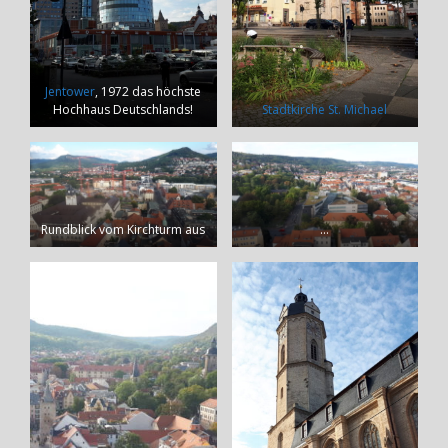
Jentower
, 1972 das höchste
Hochhaus Deutschlands!
Stadtkirche St. Michael
Rundblick vom Kirchturm aus
…