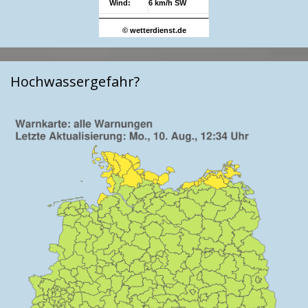
Wind:
6 km/h SW
© wetterdienst.de
Hochwassergefahr?