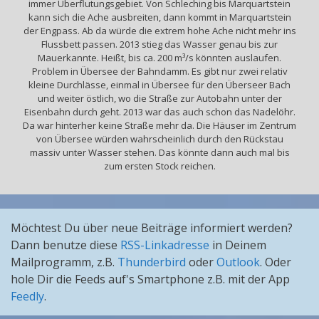
immer Überflutungsgebiet. Von Schleching bis Marquartstein
kann sich die Ache ausbreiten, dann kommt in Marquartstein
der Engpass. Ab da würde die extrem hohe Ache nicht mehr ins
Flussbett passen. 2013 stieg das Wasser genau bis zur
Mauerkannte. Heißt, bis ca. 200 m³/s könnten auslaufen.
Problem in Übersee der Bahndamm. Es gibt nur zwei relativ
kleine Durchlässe, einmal in Übersee für den Überseer Bach
und weiter östlich, wo die Straße zur Autobahn unter der
Eisenbahn durch geht. 2013 war das auch schon das Nadelöhr.
Da war hinterher keine Straße mehr da. Die Häuser im Zentrum
von Übersee würden wahrscheinlich durch den Rückstau
massiv unter Wasser stehen. Das könnte dann auch mal bis
zum ersten Stock reichen.
Möchtest Du über neue Beiträge informiert werden?
Dann benutze diese
RSS-Linkadresse
in Deinem
Mailprogramm, z.B.
Thunderbird
oder
Outlook
. Oder
hole Dir die Feeds auf's Smartphone z.B. mit der App
Feedly
.