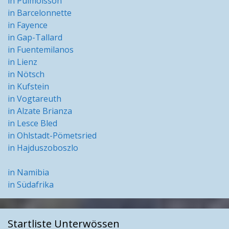
in Puimoisson
in Barcelonnette
in Fayence
in Gap-Tallard
in Fuentemilanos
in Lienz
in Nötsch
in Kufstein
in Vogtareuth
in Alzate Brianza
in Lesce Bled
in Ohlstadt-Pömetsried
in Hajduszoboszlo
in Namibia
in Südafrika
Startliste Unterwössen