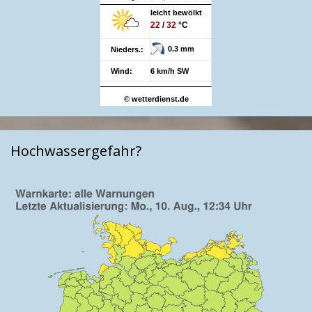
leicht bewölkt
22
/
32
°C
0.3 mm
Nieders.:
Wind:
6 km/h SW
© wetterdienst.de
Hochwassergefahr?