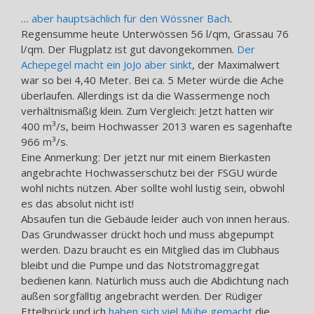
…
aber hauptsächlich für den Wössner Bach
.
Regensumme heute Unterwössen 56 l/qm, Grassau 76
l/qm. Der Flugplatz ist gut davongekommen.
Der
Achepegel macht ein JoJo aber sinkt
, der Maximalwert
war so bei 4,40 Meter. Bei ca. 5 Meter würde die Ache
überlaufen. Allerdings ist da die Wassermenge noch
verhältnismäßig klein. Zum Vergleich: Jetzt hatten wir
400 m³/s, beim Hochwasser 2013 waren es sagenhafte
966 m³/s.
Eine Anmerkung: Der jetzt nur mit einem Bierkasten
angebrachte Hochwasserschutz bei der FSGU würde
wohl nichts nützen. Aber sollte wohl lustig sein, obwohl
es das absolut nicht ist!
Absaufen tun die Gebäude leider auch von innen heraus.
Das Grundwasser drückt hoch und muss abgepumpt
werden. Dazu braucht es ein Mitglied das im Clubhaus
bleibt und die Pumpe und das Notstromaggregat
bedienen kann. Natürlich muss auch die Abdichtung nach
außen sorgfälltig angebracht werden. Der Rüdiger
Ettelbrück und ich
haben sich viel Mühe gemacht
die