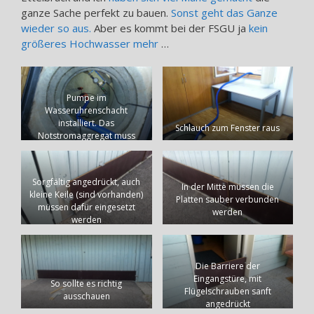
ganze Sache perfekt zu bauen.
Sonst geht das Ganze
wieder so aus.
Aber es kommt bei der FSGU ja
kein
größeres Hochwasser mehr
…
Pumpe im
Wasseruhrenschacht
installiert. Das
Schlauch zum Fenster raus
Notstromaggregat muss
betriebsbereit sein!
Sorgfältig angedrückt, auch
In der Mitte müssen die
kleine Keile (sind vorhanden)
Platten sauber verbunden
müssen dafür eingesetzt
werden
werden
Die Barriere der
Eingangstüre, mit
So sollte es richtig
Flügelschrauben sanft
ausschauen
angedrückt