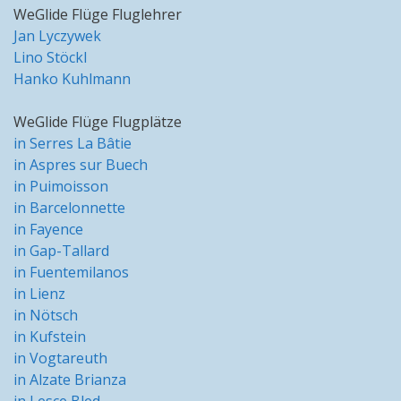
WeGlide Flüge Fluglehrer
Jan Lyczywek
Lino Stöckl
Hanko Kuhlmann
WeGlide Flüge Flugplätze
in Serres La Bâtie
in Aspres sur Buech
in Puimoisson
in Barcelonnette
in Fayence
in Gap-Tallard
in Fuentemilanos
in Lienz
in Nötsch
in Kufstein
in Vogtareuth
in Alzate Brianza