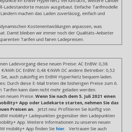
depunkte im EnBW HyperNetz verfünffacht, weitere Länder
l-Ladestandorte massiv ausgebaut. Einfache Tarifmodelle
s Ländern machen das Laden zuverlässig, einfach und
 dynamischen Kostenentwicklungen anpassen, was
at. Damit bleiben wir immer noch der Qualitäts-Anbieter
parenten Tarifen und fairen Ladepreisen.
einen Ladevorgang diese neuen Preise: AC EnBW: 0,38
2 €/kWh DC EnBW: 0,48 €/kWh DC andere Betreiber: 0,52
 Sie, auch zukünftig im EnBW HyperNetz bequem laden.
es: Durch diese E-Mail treten die bisherigen Preise zum 6.
ten Tarifen kann dann nicht mehr geladen werden.
nten neuen Preise.
Wenn Sie nach dem 5. Juli 2021 einen
bility+ App oder Ladekarte starten, nehmen Sie das
uen Preisen an.
Jetzt neu: Profitieren Sie künftig von
 EnBW mobility+ Ladepunkten gegenüber den Ladepunkten
obility+ App. Weitere Informationen zu unseren neuen
BW mobility+ App finden Sie
hier
. Vertrauen Sie auch