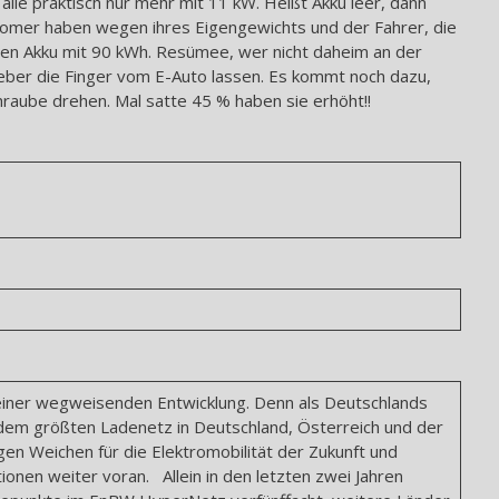
lle praktisch nur mehr mit 11 kW. Heißt Akku leer, dann
romer haben wegen ihres Eigengewichts und der Fahrer, die
inen Akku mit 90 kWh. Resümee, wer nicht daheim an der
lieber die Finger vom E-Auto lassen. Es kommt noch dazu,
hraube drehen. Mal satte 45 % haben sie erhöht!!
 einer wegweisenden Entwicklung. Denn als Deutschlands
 dem größten Ladenetz in Deutschland, Österreich und der
gen Weichen für die Elektromobilität der Zukunft und
onen weiter voran. Allein in den letzten zwei Jahren