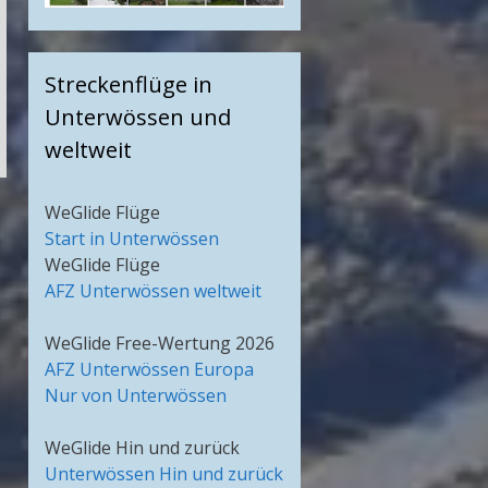
Streckenflüge in
Unterwössen und
weltweit
WeGlide Flüge
Start in Unterwössen
WeGlide Flüge
AFZ Unterwössen weltweit
WeGlide Free-Wertung 2026
AFZ Unterwössen Europa
Nur von Unterwössen
WeGlide Hin und zurück
Unterwössen Hin und zurück