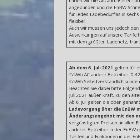
haben wir die Anzahl unserer La
angebunden und die EnBW Schnel
für jedes Ladebedürfnis in sech
flexibel.
Auch wir müssen uns jedoch den
Auswirkungen auf unsere Tarife h
mit dem größten Ladenetz, trans
Ab dem 6. Juli 2021
gelten für 
€/kWh AC andere Betreiber: 0,4
€/kWh Selbstverständlich können
Beachten Sie dabei bitte Folgend
Juli 2021 außer Kraft. Zu den al
Ab 6. Juli gelten die oben genan
Ladevorgang über die EnBW mo
Änderungsangebot mit den ne
vergünstigten Preisen an allen
anderer Betreiber in der EnBW m
Tarifen und Funktionen in der En