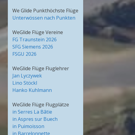
We Glide Punkthöchste Flüge
Unterwössen nach Punkten
WeGlide Flüge Vereine
FG Traunstein 2026
SFG Siemens 2026
FSGU 2026
WeGlide Flüge Fluglehrer
Jan Lyczywek
Lino Stöckl
Hanko Kuhlmann
WeGlide Flüge Flugplätze
in Serres La Bâtie
in Aspres sur Buech
in Puimoisson
in Barcelonnette