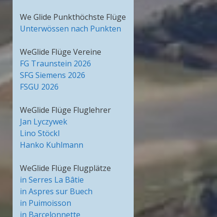
We Glide Punkthöchste Flüge
Unterwössen nach Punkten
WeGlide Flüge Vereine
FG Traunstein 2026
SFG Siemens 2026
FSGU 2026
WeGlide Flüge Fluglehrer
Jan Lyczywek
Lino Stöckl
Hanko Kuhlmann
WeGlide Flüge Flugplätze
in Serres La Bâtie
in Aspres sur Buech
in Puimoisson
in Barcelonnette