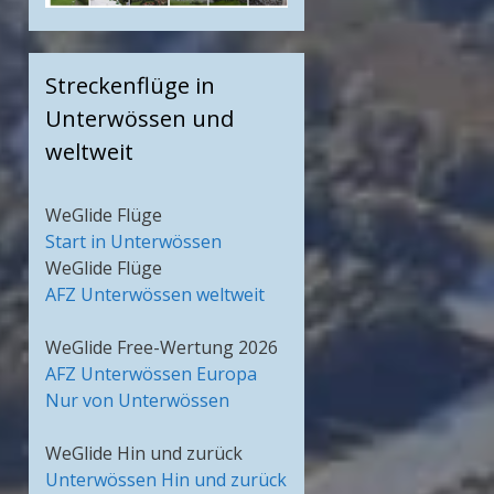
Streckenflüge in
Unterwössen und
weltweit
WeGlide Flüge
Start in Unterwössen
WeGlide Flüge
AFZ Unterwössen weltweit
WeGlide Free-Wertung 2026
AFZ Unterwössen Europa
Nur von Unterwössen
WeGlide Hin und zurück
Unterwössen Hin und zurück