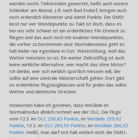
werden sechs Teilstrecken gewertet, heißt auch unsere
Schlenker am Abend, z.B. nach Bad Endorf, bringen auch
noch ordentlich Kilometer und damit Punkte. Die DMSt
lässt nur vier Wendepunkte zu. Fakt ist doch, dass es
bei uns sehr schwer ist ein ordentliches FAI-Dreieck zu
fliegen und das auch noch mit exakten Wendepunkten,
die vorher zu bestimmen sind. Normalerweise geht es
halt leider nur irgendwie in Ost- Westrichtung, weil das
Wetter meistens so ist. Ein weiter Zielrückflug ist auch
keine wirkliche Alternative, wer macht das ohne Motor?
Ich denke, wer sich wirklich sportlich messen will, der
sollte auf eine zentrale Meisterschaft gehen. Dort gibt
es ordentliche Flugzeugklassen und für jeden das selbe
Wetter und identische Strecken.
Inzwischen habe ich gesehen, dass WeGlide im
Normalmodus ähnlich rechnet wie der OLC. Die Flüge
vom 12.3. im
OLC 236,85 Punkte
, im
WeGlide 239,62
Punkte
, 13.3. im
OLC 285,95 Punkte
, im
WeGlide 286,53
Punkte
. Heißt, man darf sich halt einfach nicht die DMSt-