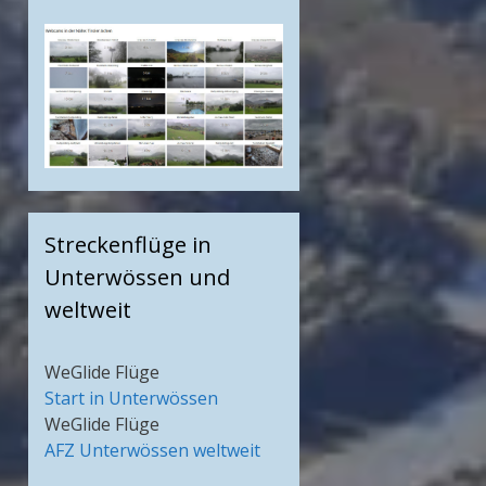
Streckenflüge in
Unterwössen und
weltweit
WeGlide Flüge
Start in Unterwössen
WeGlide Flüge
AFZ Unterwössen weltweit