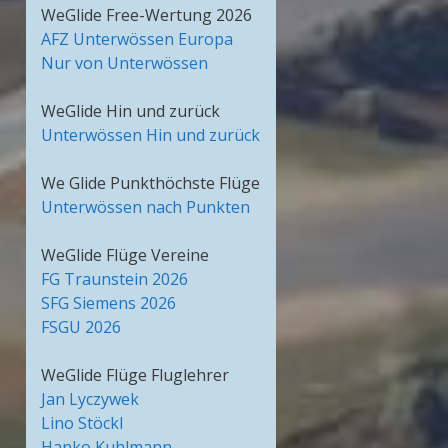
WeGlide Free-Wertung 2026
AFZ Unterwössen Europa
Nur von Unterwössen
WeGlide Hin und zurück
Unterwössen Hin und zurück
We Glide Punkthöchste Flüge
Unterwössen nach Punkten
WeGlide Flüge Vereine
FG Traunstein 2026
SFG Siemens 2026
FSGU 2026
WeGlide Flüge Fluglehrer
Jan Lyczywek
Lino Stöckl
Hanko Kuhlmann