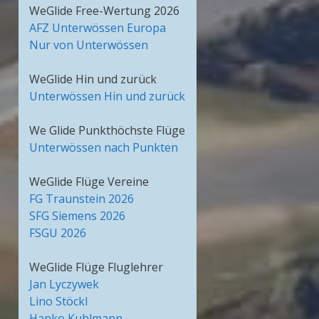
WeGlide Free-Wertung 2026
AFZ Unterwössen Europa
Nur von Unterwössen
WeGlide Hin und zurück
Unterwössen Hin und zurück
We Glide Punkthöchste Flüge
Unterwössen nach Punkten
WeGlide Flüge Vereine
FG Traunstein 2026
SFG Siemens 2026
FSGU 2026
WeGlide Flüge Fluglehrer
Jan Lyczywek
Lino Stöckl
Hanko Kuhlmann