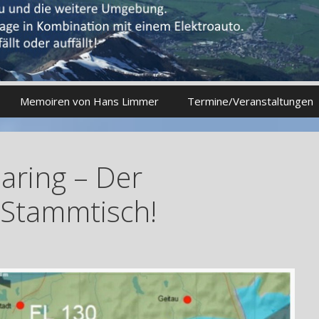
Memoiren von Hans Limmer
Termine/Veranstaltungen
oaring – Der
-Stammtisch!