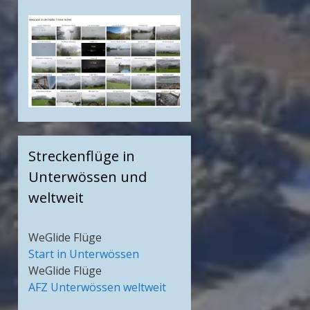
Streckenflüge in
Unterwössen und
weltweit
WeGlide Flüge
Start in Unterwössen
WeGlide Flüge
AFZ Unterwössen weltweit