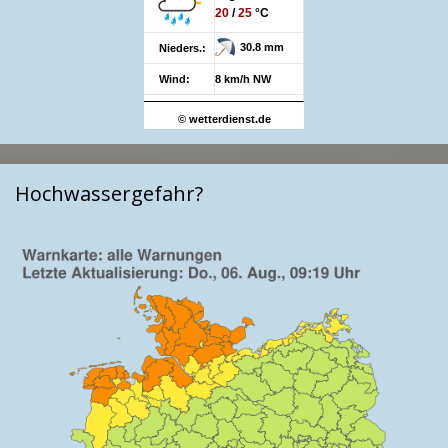
20
/
25
°C
30.8 mm
Nieders.:
Wind:
8 km/h NW
© wetterdienst.de
Hochwassergefahr?