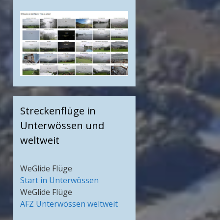
Streckenflüge in
Unterwössen und
weltweit
WeGlide Flüge
Start in Unterwössen
WeGlide Flüge
AFZ Unterwössen weltweit