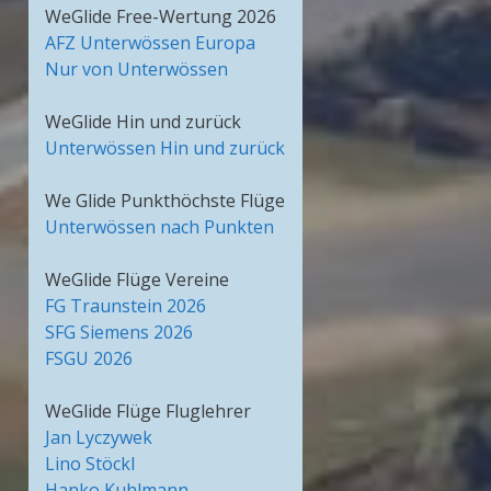
WeGlide Free-Wertung 2026
AFZ Unterwössen Europa
Nur von Unterwössen
WeGlide Hin und zurück
Unterwössen Hin und zurück
We Glide Punkthöchste Flüge
Unterwössen nach Punkten
WeGlide Flüge Vereine
FG Traunstein 2026
SFG Siemens 2026
FSGU 2026
WeGlide Flüge Fluglehrer
Jan Lyczywek
Lino Stöckl
Hanko Kuhlmann