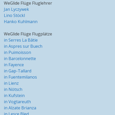
WeGlide Flüge Fluglehrer
Jan Lyczywek
Lino Stöckl
Hanko Kuhlmann
WeGlide Flüge Flugplätze
in Serres La Bâtie
in Aspres sur Buech
in Puimoisson
in Barcelonnette
in Fayence
in Gap-Tallard
in Fuentemilanos
in Lienz
in Nötsch
in Kufstein
in Vogtareuth
in Alzate Brianza
in Lesce Bled