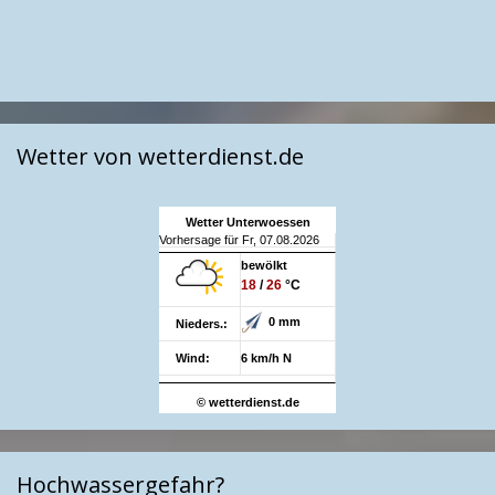
Wetter von wetterdienst.de
Wetter Unterwoessen
Vorhersage für Fr, 07.08.2026
bewölkt
18
/
26
°C
0 mm
Nieders.:
Wind:
6 km/h N
© wetterdienst.de
Hochwassergefahr?