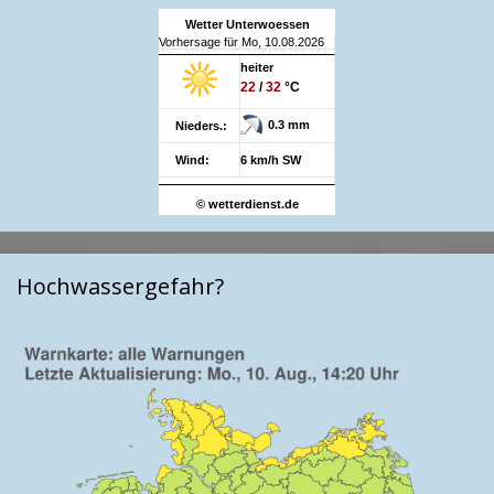
Wetter Unterwoessen
Vorhersage für Mo, 10.08.2026
heiter
22
/
32
°C
0.3 mm
Nieders.:
Wind:
6 km/h SW
© wetterdienst.de
Hochwassergefahr?