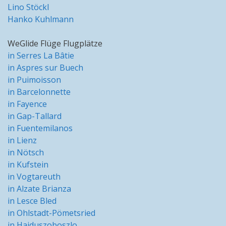
Lino Stöckl
Hanko Kuhlmann
WeGlide Flüge Flugplätze
in Serres La Bâtie
in Aspres sur Buech
in Puimoisson
in Barcelonnette
in Fayence
in Gap-Tallard
in Fuentemilanos
in Lienz
in Nötsch
in Kufstein
in Vogtareuth
in Alzate Brianza
in Lesce Bled
in Ohlstadt-Pömetsried
in Hajduszoboszlo