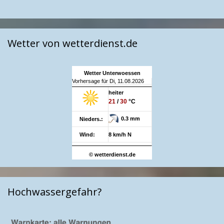
Wetter von wetterdienst.de
Wetter Unterwoessen
Vorhersage für Di, 11.08.2026
heiter
21
/
30
°C
0.3 mm
Nieders.:
Wind:
8 km/h N
© wetterdienst.de
Hochwassergefahr?