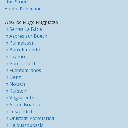
Lino Stöckl
Hanko Kuhlmann
WeGlide Flüge Flugplätze
in Serres La Bâtie
in Aspres sur Buech
in Puimoisson
in Barcelonnette
in Fayence
in Gap-Tallard
in Fuentemilanos
in Lienz
in Nötsch
in Kufstein
in Vogtareuth
in Alzate Brianza
in Lesce Bled
in Ohlstadt-Pömetsried
in Hajduszoboszlo