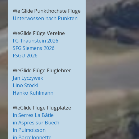
We Glide Punkthöchste Flüge
Unterwössen nach Punkten
WeGlide Flüge Vereine
FG Traunstein 2026
SFG Siemens 2026
FSGU 2026
WeGlide Flüge Fluglehrer
Jan Lyczywek
Lino Stöckl
Hanko Kuhlmann
WeGlide Flüge Flugplätze
in Serres La Bâtie
in Aspres sur Buech
in Puimoisson
in Barcelonnette