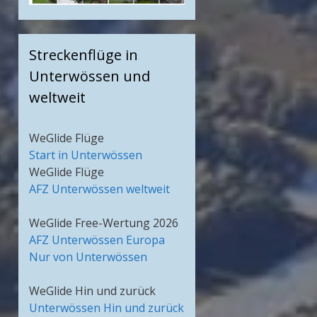
Streckenflüge in
Unterwössen und
weltweit
WeGlide Flüge
Start in Unterwössen
WeGlide Flüge
AFZ Unterwössen weltweit
WeGlide Free-Wertung 2026
AFZ Unterwössen Europa
Nur von Unterwössen
WeGlide Hin und zurück
Unterwössen Hin und zurück