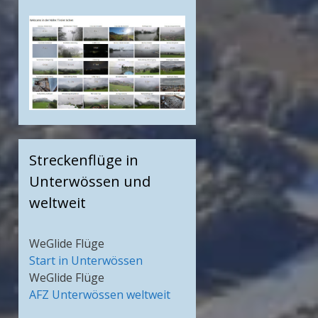
Streckenflüge in
Unterwössen und
weltweit
WeGlide Flüge
Start in Unterwössen
WeGlide Flüge
AFZ Unterwössen weltweit