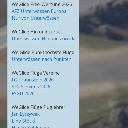
WeGlide Free-Wertung 2026
AFZ Unterwössen Europa
Nur von Unterwössen
WeGlide Hin und zurück
Unterwössen Hin und zurück
We Glide Punkthöchste Flüge
Unterwössen nach Punkten
WeGlide Flüge Vereine
FG Traunstein 2026
SFG Siemens 2026
FSGU 2026
WeGlide Flüge Fluglehrer
Jan Lyczywek
Lino Stöckl
Hanko Kuhlmann