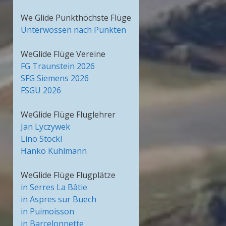
We Glide Punkthöchste Flüge
Unterwössen nach Punkten
WeGlide Flüge Vereine
FG Traunstein 2026
SFG Siemens 2026
FSGU 2026
WeGlide Flüge Fluglehrer
Jan Lyczywek
Lino Stöckl
Hanko Kuhlmann
WeGlide Flüge Flugplätze
in Serres La Bâtie
in Aspres sur Buech
in Puimoisson
in Barcelonnette