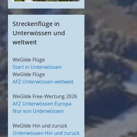
Streckenflüge in
Unterwössen und
weltweit
WeGlide Flüge
Start in Unterwössen
WeGlide Flüge
AFZ Unterwössen weltweit
WeGlide Free-Wertung 2026
AFZ Unterwössen Europa
Nur von Unterwössen
WeGlide Hin und zurück
Unterwössen Hin und zurück