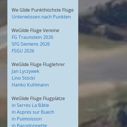
We Glide Punkthöchste Flüge
Unterwössen nach Punkten
WeGlide Flüge Vereine
FG Traunstein 2026
SFG Siemens 2026
FSGU 2026
WeGlide Flüge Fluglehrer
Jan Lyczywek
Lino Stöckl
Hanko Kuhlmann
WeGlide Flüge Flugplätze
in Serres La Bâtie
in Aspres sur Buech
in Puimoisson
in Barcelonnette