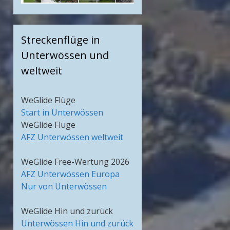
Streckenflüge in
Unterwössen und
weltweit
WeGlide Flüge
Start in Unterwössen
WeGlide Flüge
AFZ Unterwössen weltweit
WeGlide Free-Wertung 2026
AFZ Unterwössen Europa
Nur von Unterwössen
WeGlide Hin und zurück
Unterwössen Hin und zurück