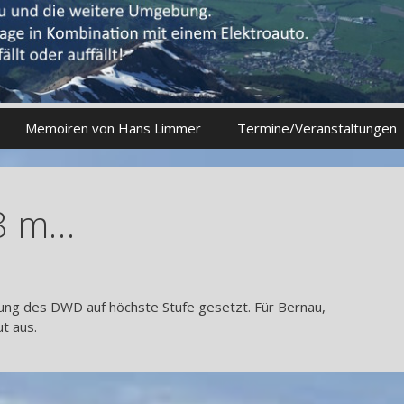
Memoiren von Hans Limmer
Termine/Veranstaltungen
58 m…
g des DWD auf höchste Stufe gesetzt. Für Bernau,
t aus.