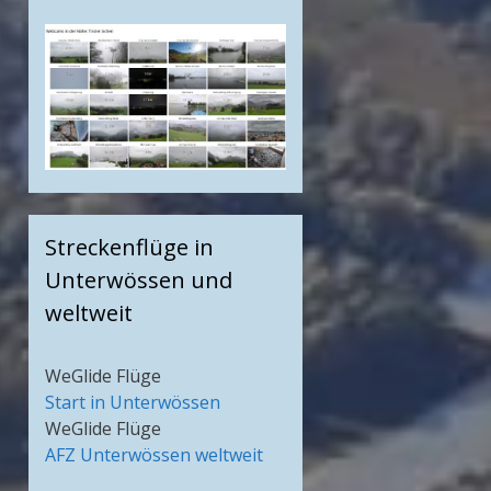
Streckenflüge in
Unterwössen und
weltweit
WeGlide Flüge
Start in Unterwössen
WeGlide Flüge
AFZ Unterwössen weltweit