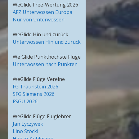
WeGlide Free-Wertung 2026
AFZ Unterwössen Europa
Nur von Unterwössen
WeGlide Hin und zurück
Unterwössen Hin und zurück
We Glide Punkthöchste Flüge
Unterwössen nach Punkten
WeGlide Flüge Vereine
FG Traunstein 2026
SFG Siemens 2026
FSGU 2026
WeGlide Flüge Fluglehrer
Jan Lyczywek
Lino Stöckl
Hanko Kuhlmann