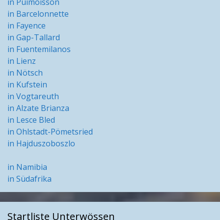
in Puimoisson
in Barcelonnette
in Fayence
in Gap-Tallard
in Fuentemilanos
in Lienz
in Nötsch
in Kufstein
in Vogtareuth
in Alzate Brianza
in Lesce Bled
in Ohlstadt-Pömetsried
in Hajduszoboszlo
in Namibia
in Südafrika
Startliste Unterwössen