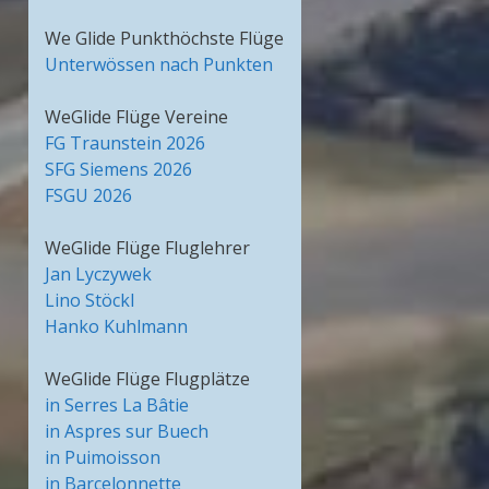
We Glide Punkthöchste Flüge
Unterwössen nach Punkten
WeGlide Flüge Vereine
FG Traunstein 2026
SFG Siemens 2026
FSGU 2026
WeGlide Flüge Fluglehrer
Jan Lyczywek
Lino Stöckl
Hanko Kuhlmann
WeGlide Flüge Flugplätze
in Serres La Bâtie
in Aspres sur Buech
in Puimoisson
in Barcelonnette