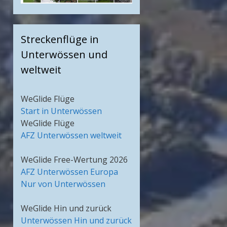
Streckenflüge in
Unterwössen und
weltweit
WeGlide Flüge
Start in Unterwössen
WeGlide Flüge
AFZ Unterwössen weltweit
WeGlide Free-Wertung 2026
AFZ Unterwössen Europa
Nur von Unterwössen
WeGlide Hin und zurück
Unterwössen Hin und zurück