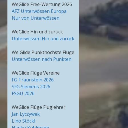
WeGlide Free-Wertung 2026
AFZ Unterwössen Europa
Nur von Unterwössen
WeGlide Hin und zurück
Unterwössen Hin und zurück
We Glide Punkthöchste Flüge
Unterwössen nach Punkten
WeGlide Flüge Vereine
FG Traunstein 2026
SFG Siemens 2026
FSGU 2026
WeGlide Flüge Fluglehrer
Jan Lyczywek
Lino Stöckl
Hanko Kuhlmann