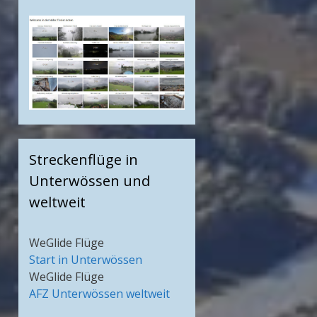
Streckenflüge in
Unterwössen und
weltweit
WeGlide Flüge
Start in Unterwössen
WeGlide Flüge
AFZ Unterwössen weltweit