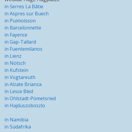
in Serres La Bâtie
in Aspres sur Buech
in Puimoisson
in Barcelonnette
in Fayence
in Gap-Tallard
in Fuentemilanos
in Lienz
in Nötsch
in Kufstein
in Vogtareuth
in Alzate Brianza
in Lesce Bled
in Ohlstadt-Pömetsried
in Hajduszoboszlo
in Namibia
in Südafrika