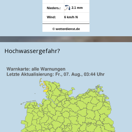
2.1 mm
Nieders.:
Wind:
6 km/h N
© wetterdienst.de
Hochwassergefahr?