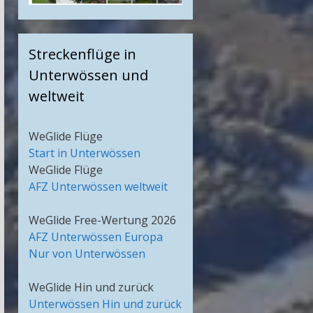
Streckenflüge in
Unterwössen und
weltweit
WeGlide Flüge
Start in Unterwössen
WeGlide Flüge
AFZ Unterwössen weltweit
WeGlide Free-Wertung 2026
AFZ Unterwössen Europa
Nur von Unterwössen
WeGlide Hin und zurück
Unterwössen Hin und zurück