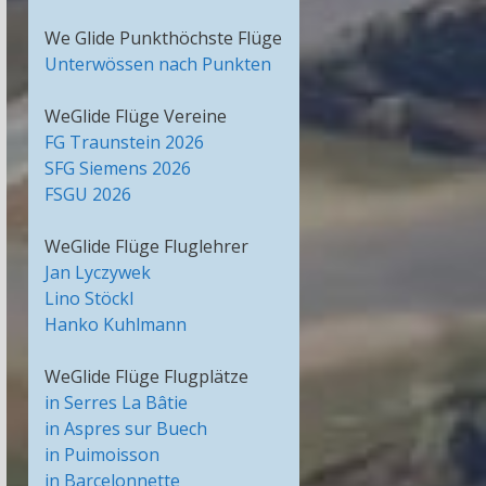
We Glide Punkthöchste Flüge
Unterwössen nach Punkten
WeGlide Flüge Vereine
FG Traunstein 2026
SFG Siemens 2026
FSGU 2026
WeGlide Flüge Fluglehrer
Jan Lyczywek
Lino Stöckl
Hanko Kuhlmann
WeGlide Flüge Flugplätze
in Serres La Bâtie
in Aspres sur Buech
in Puimoisson
in Barcelonnette