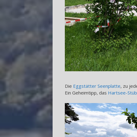
Die
Eggstätter Seenplatte
, zu je
Ein Geheimtipp, das
Hartsee-Stüb