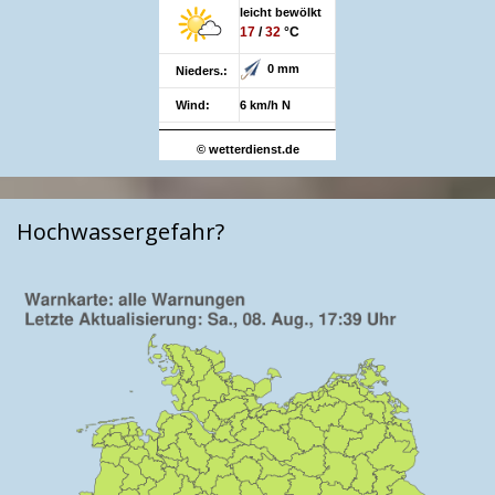
leicht bewölkt
17
/
32
°C
0 mm
Nieders.:
Wind:
6 km/h N
© wetterdienst.de
Hochwassergefahr?