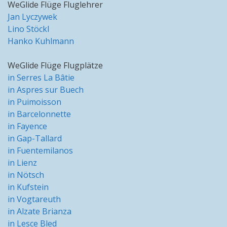
WeGlide Flüge Fluglehrer
Jan Lyczywek
Lino Stöckl
Hanko Kuhlmann
WeGlide Flüge Flugplätze
in Serres La Bâtie
in Aspres sur Buech
in Puimoisson
in Barcelonnette
in Fayence
in Gap-Tallard
in Fuentemilanos
in Lienz
in Nötsch
in Kufstein
in Vogtareuth
in Alzate Brianza
in Lesce Bled