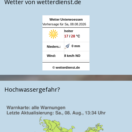
Wetter von wetterdienst.de
Wetter Unterwoessen
Vorhersage für Sa, 08.08.2026
heiter
17
/
28
°C
0 mm
Nieders.:
Wind:
8 km/h NO
© wetterdienst.de
Hochwassergefahr?