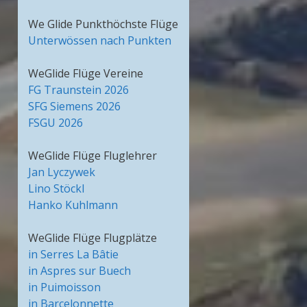
We Glide Punkthöchste Flüge
Unterwössen nach Punkten
WeGlide Flüge Vereine
FG Traunstein 2026
SFG Siemens 2026
FSGU 2026
WeGlide Flüge Fluglehrer
Jan Lyczywek
Lino Stöckl
Hanko Kuhlmann
WeGlide Flüge Flugplätze
in Serres La Bâtie
in Aspres sur Buech
in Puimoisson
in Barcelonnette