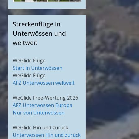
Streckenflüge in
Unterwössen und
weltweit
WeGlide Flüge
Start in Unterwössen
WeGlide Flüge
AFZ Unterwössen weltweit
WeGlide Free-Wertung 2026
AFZ Unterwössen Europa
Nur von Unterwössen
WeGlide Hin und zurück
Unterwössen Hin und zurück