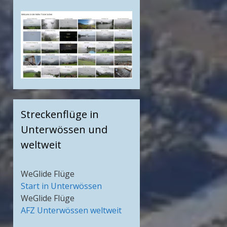
Streckenflüge in
Unterwössen und
weltweit
WeGlide Flüge
Start in Unterwössen
WeGlide Flüge
AFZ Unterwössen weltweit