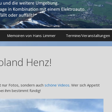
Memoiren von Hans Limmer
Termine/Veranstaltungen
oland Henz!
t nur Fotos, sondern auch
schöne Videos
. Wer sich Appetit
bei ihm bestimmt fündig!