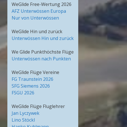
WeGlide Free-Wertung 2026
AFZ Unterwössen Europa
Nur von Unterwössen
WeGlide Hin und zurück
Unterwössen Hin und zurück
We Glide Punkthöchste Flüge
Unterwössen nach Punkten
WeGlide Flüge Vereine
FG Traunstein 2026
SFG Siemens 2026
FSGU 2026
WeGlide Flüge Fluglehrer
Jan Lyczywek
Lino Stöckl
Hanko Kuhlmann