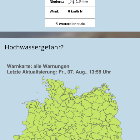
1.8 mm
Nieders.:
Wind:
6 km/h N
© wetterdienst.de
Hochwassergefahr?