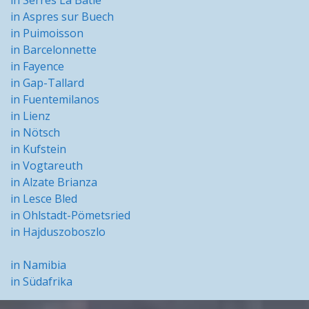
in Serres La Bâtie
in Aspres sur Buech
in Puimoisson
in Barcelonnette
in Fayence
in Gap-Tallard
in Fuentemilanos
in Lienz
in Nötsch
in Kufstein
in Vogtareuth
in Alzate Brianza
in Lesce Bled
in Ohlstadt-Pömetsried
in Hajduszoboszlo
in Namibia
in Südafrika