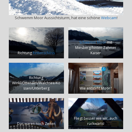
Schwemm Moor Aussichtsturm, hat eine schöne
Webcam
!
Schwemm Moor
mit
Miesberg/hinten Zahmer
Richtung
Rettenschöss
Kaiser
Richtung
Winkl/Ottenalm/Walchsee/Kö
ssen/Unterberg
Wie entsteht Moor?
Fliegt besser wie wir, auch
Das waren noch Zeiten
rückwärts!