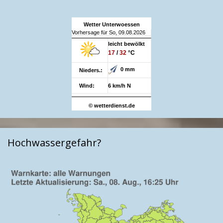
Wetter Unterwoessen
Vorhersage für So, 09.08.2026
leicht bewölkt
17
/
32
°C
0 mm
Nieders.:
Wind:
6 km/h N
© wetterdienst.de
Hochwassergefahr?