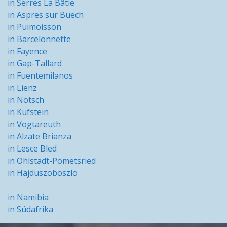
in Serres La Bâtie
in Aspres sur Buech
in Puimoisson
in Barcelonnette
in Fayence
in Gap-Tallard
in Fuentemilanos
in Lienz
in Nötsch
in Kufstein
in Vogtareuth
in Alzate Brianza
in Lesce Bled
in Ohlstadt-Pömetsried
in Hajduszoboszlo
in Namibia
in Südafrika