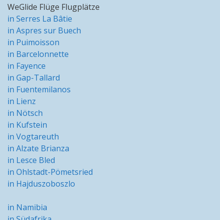
WeGlide Flüge Flugplätze
in Serres La Bâtie
in Aspres sur Buech
in Puimoisson
in Barcelonnette
in Fayence
in Gap-Tallard
in Fuentemilanos
in Lienz
in Nötsch
in Kufstein
in Vogtareuth
in Alzate Brianza
in Lesce Bled
in Ohlstadt-Pömetsried
in Hajduszoboszlo
in Namibia
in Südafrika