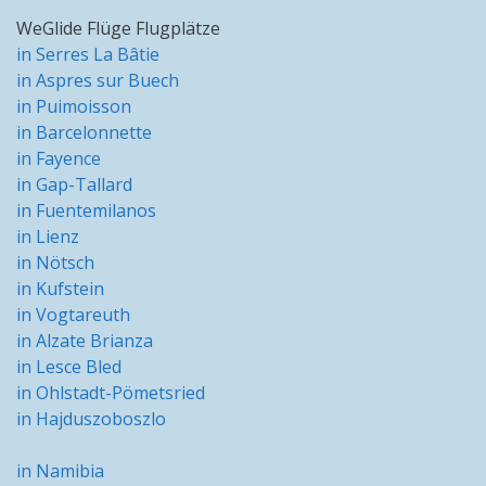
WeGlide Flüge Flugplätze
in Serres La Bâtie
in Aspres sur Buech
in Puimoisson
in Barcelonnette
in Fayence
in Gap-Tallard
in Fuentemilanos
in Lienz
in Nötsch
in Kufstein
in Vogtareuth
in Alzate Brianza
in Lesce Bled
in Ohlstadt-Pömetsried
in Hajduszoboszlo
in Namibia