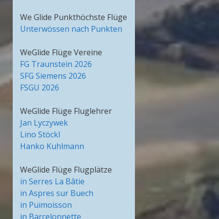
We Glide Punkthöchste Flüge
Unterwössen nach Punkten
WeGlide Flüge Vereine
FG Traunstein 2026
SFG Siemens 2026
FSGU 2026
WeGlide Flüge Fluglehrer
Jan Lyczywek
Lino Stöckl
Hanko Kuhlmann
WeGlide Flüge Flugplätze
in Serres La Bâtie
in Aspres sur Buech
in Puimoisson
in Barcelonnette