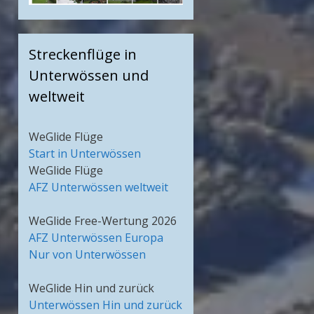
Streckenflüge in
Unterwössen und
weltweit
WeGlide Flüge
Start in Unterwössen
WeGlide Flüge
AFZ Unterwössen weltweit
WeGlide Free-Wertung 2026
AFZ Unterwössen Europa
Nur von Unterwössen
WeGlide Hin und zurück
Unterwössen Hin und zurück